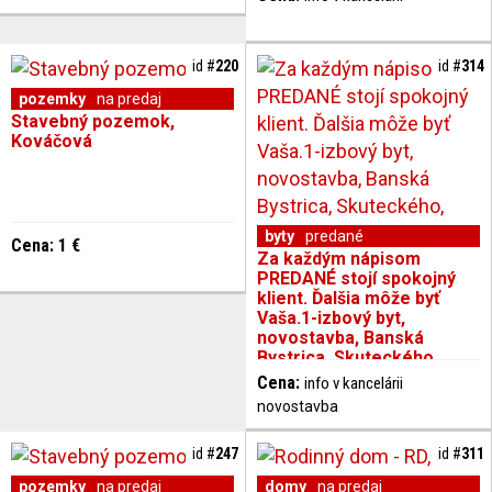
id #
220
id #
314
pozemky
na predaj
Stavebný pozemok,
Kováčová
byty
predané
Cena: 1 €
Za každým nápisom
PREDANÉ stojí spokojný
klient. Ďalšia môže byť
Vaša.1-izbový byt,
novostavba, Banská
Bystrica, Skuteckého,
39 m2
Cena:
info v kancelárii
novostavba
id #
247
id #
311
pozemky
na predaj
domy
na predaj