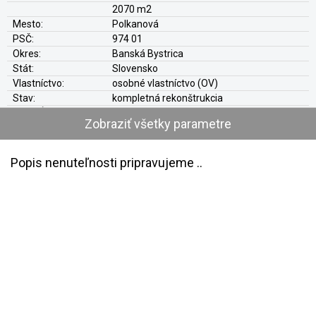
2070 m2
Mesto:
Polkanová
PSČ:
974 01
Okres:
Banská Bystrica
Stát:
Slovensko
Vlastníctvo:
osobné vlastníctvo (OV)
Stav:
kompletná rekonštrukcia
Hypo-Úver:
áno
Zobraziť všetky parametre
Konštrukcia:
tehla (tehlový)
Prístup:
verejná komunikácia
Loggia:
áno
Popis nenuteľnosti pripravujeme ..
Kúpeľní
áno
Zateplenie:
áno + plastové okná
Parkovanie:
vlastná garáž
Elektrika:
220V/380V
Plyn:
nie
Voda:
áno
Voľné od:
dohodou zmluvných strán
Internet:
áno