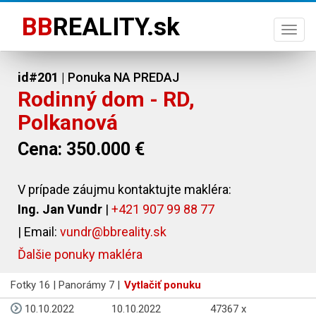
BB
REALITY.sk
Togg
navi
id#201
| Ponuka NA PREDAJ
Rodinný dom - RD,
Polkanová
Cena: 350.000 €
V prípade záujmu kontaktujte makléra:
Ing. Jan Vundr
|
+421 907 99 88 77
| Email:
vundr@bbreality.sk
Ďalšie ponuky makléra
Fotky 16 | Panorámy 7 |
Vytlačiť ponuku
10.10.2022
10.10.2022
47367 x