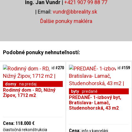
Ing. Jan Vundr
|
+421 907 99 88 77
| Email:
vundr@bbreality.sk
Ďalšie ponuky makléra
Podobné ponuky nehnuteľností:
id #
270
id #
159
domy
na predaj
Rodinný dom - RD, Nižný
byty
predané
Žipov, 1712 m2
PREDANÉ- 1-izbový byt,
Bratislava- Lamač,
Studenohorská, 43 m2
Cena: 118.000 €
čiastočná rekonštrukcia
Cena:
info v kancelárii