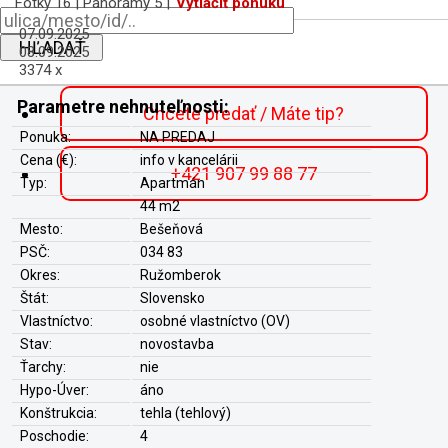
Fotky 16 | Panorámy 5 |
Vytlačiť ponuku
07.09.2025
HĽADAŤ
08.09.2025
3374 x
Parametre nehnuteľnosti:
Chcete predať / Máte tip?
Ponuka:
NA PREDAJ
Cena (€):
info v kancelárii
+421 907 99 88 77
Typ:
Apartmán
44 m2
Mesto:
Bešeňová
PSČ:
034 83
Okres:
Ružomberok
Štát:
Slovensko
Vlastníctvo:
osobné vlastníctvo (OV)
Stav:
novostavba
Ťarchy:
nie
Hypo-Úver:
áno
Konštrukcia:
tehla (tehlový)
Poschodie:
4