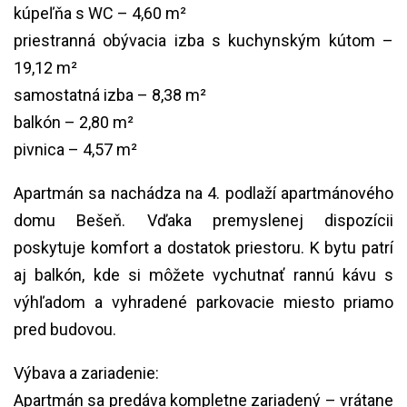
Voľné od:
ihneď po zaplatení kúpnej ceny
kúpeľňa s WC – 4,60 m²
Kanalizácia:
áno
priestranná obývacia izba s kuchynským kútom –
Internet:
áno - optická linka
19,12 m²
Energ.
A
certifikát:
samostatná izba – 8,38 m²
balkón – 2,80 m²
pivnica – 4,57 m²
Apartmán sa nachádza na 4. podlaží apartmánového
domu Bešeň. Vďaka premyslenej dispozícii
poskytuje komfort a dostatok priestoru. K bytu patrí
aj balkón, kde si môžete vychutnať rannú kávu s
výhľadom a vyhradené parkovacie miesto priamo
pred budovou.
Výbava a zariadenie:
Apartmán sa predáva kompletne zariadený – vrátane