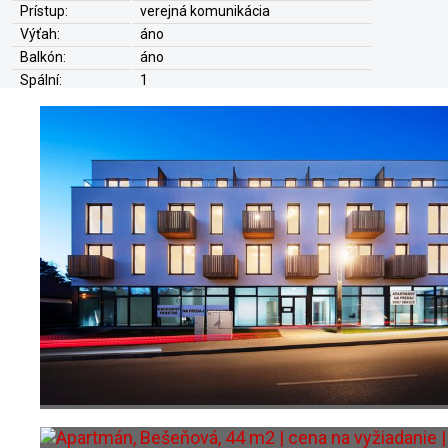
Prístup:
verejná komunikácia
Výťah:
áno
Balkón:
áno
Spální:
1
Kúpeľní
áno
Pivnica:
áno
Zateplenie:
áno + plastové okná
Parkovanie:
áno
Kúrenie:
ústredné teplovodné
Voľné od:
ihneď po zaplatení kúpnej ceny
Kanalizácia:
áno
Internet:
áno - optická linka
Energ. certifikát:
A
Apartmán