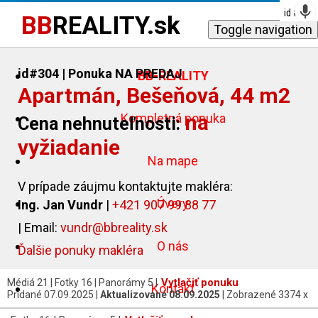
id #
id #
id #
id #
id #
id #
186
267
321
324
311
314
BB
REALITY.sk
Toggle navigation
id#304
| Ponuka NA PREDAJ
BB-REALITY
Apartmán, Bešeňová, 44 m2
na
Kompletná ponuka
Cena nehnuteľnosti:
vyžiadanie
Na mape
V prípade záujmu kontaktujte makléra:
Úvery
Ing. Jan Vundr
|
+421 907 99 88 77
| Email:
vundr@bbreality.sk
O nás
Ďalšie ponuky makléra
Vytlačiť ponuku
Médiá 21 | Fotky 16 | Panorámy 5 |
Kontakt
Pridané 07.09.2025 |
Aktualizované 08.09.2025
| Zobrazené 3374 x