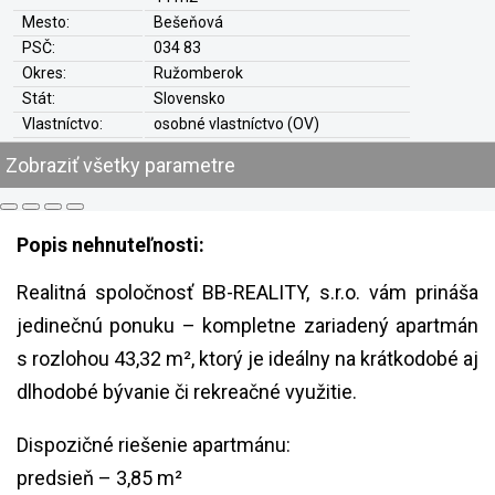
Mesto:
Bešeňová
PSČ:
034 83
Okres:
Ružomberok
Stát:
Slovensko
Vlastníctvo:
osobné vlastníctvo (OV)
Stav:
novostavba
Zobraziť všetky parametre
Ťarchy:
nie
Hypo-Úver:
áno
Konštrukcia:
tehla (tehlový)
Popis nehnuteľnosti:
Poschodie:
4
Prístup:
verejná komunikácia
Realitná spoločnosť BB-REALITY, s.r.o. vám prináša
Výťah:
áno
jedinečnú ponuku – kompletne zariadený apartmán
Balkón:
áno
Spální:
1
s rozlohou 43,32 m², ktorý je ideálny na krátkodobé aj
Kúpeľní
áno
dlhodobé bývanie či rekreačné využitie.
Pivnica:
áno
Zateplenie:
áno + plastové okná
Dispozičné riešenie apartmánu:
Parkovanie:
áno
predsieň – 3,85 m²
Kúrenie:
ústredné teplovodné