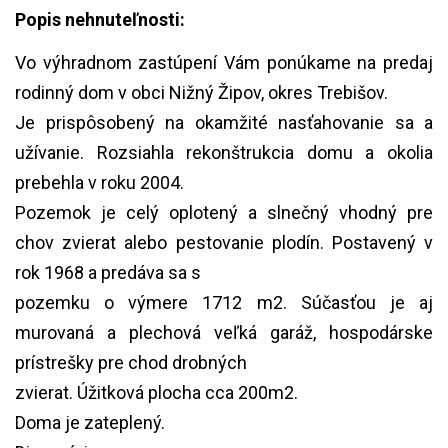
Konštrukcia:
tehla (tehlový)
Popis nehnuteľnosti:
Prístup:
verejná komunikácia
Izieb:
4
Vo výhradnom zastúpení Vám ponúkame na predaj
Kúpeľní
áno
rodinný dom v obci Nižný Žipov, okres Trebišov.
Pivnica:
áno
Zateplenie:
áno + plastové okná
Je prispôsobený na okamžité nasťahovanie sa a
Parkovanie:
vlastná garáž
užívanie. Rozsiahla rekonštrukcia domu a okolia
Elektrika:
220V/380V
prebehla v roku 2004.
Plyn:
áno
Kúrenie:
ústredné plynové teplovodné
Pozemok je celý oplotený a slnečný vhodný pre
Voda:
studňa
chov zvierat alebo pestovanie plodín. Postavený v
Voľné od:
ihneď po zaplatení kúpnej ceny
rok 1968 a predáva sa s
Internet:
áno
pozemku o výmere 1712 m2. Súčasťou je aj
Energ.
nemá certifikát
certifikát:
murovaná a plechová veľká garáž, hospodárske
prístrešky pre chod drobných
zvierat. Úžitková plocha cca 200m2.
Doma je zateplený.