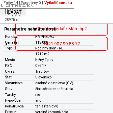
Fotky 14 | Panorámy 0 |
Vytlačiť ponuku
15.11.2024
HĽADAŤ
17.02.2026
28975 x
Chcete predať / Máte tip?
Parametre nehnuteľnosti:
Ponuka:
NA PREDAJ
Cena (€):
118.000
+421 907 99 88 77
Typ:
Rodinný dom - RD
1712 m2
Mesto:
Nižný Žipov
PSČ:
076 17
Okres:
Trebišov
Štát:
Slovensko
Vlastníctvo:
osobné vlastníctvo (OV)
Stav:
čiastočná rekonštrukcia
Ťarchy:
nie
Hypo-Úver:
áno
Konštrukcia:
tehla (tehlový)
Prístup:
verejná komunikácia