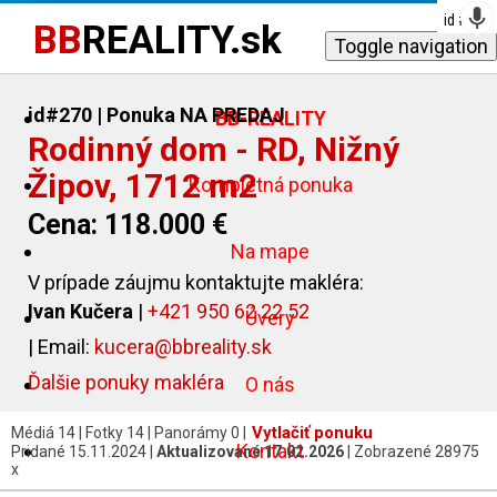
id #
id #
id #
id #
id #
id #
322
215
320
186
220
247
BB
REALITY.sk
Toggle navigation
id#270
| Ponuka NA PREDAJ
BB-REALITY
Rodinný dom - RD, Nižný
Žipov, 1712 m2
Kompletná ponuka
Cena: 118.000 €
Na mape
V prípade záujmu kontaktujte makléra:
Ivan Kučera
|
+421 950 62 22 52
Úvery
| Email:
kucera@bbreality.sk
Ďalšie ponuky makléra
O nás
Vytlačiť ponuku
Médiá 14 | Fotky 14 | Panorámy 0 |
Kontakt
Pridané 15.11.2024 |
Aktualizované 17.02.2026
| Zobrazené 28975
x