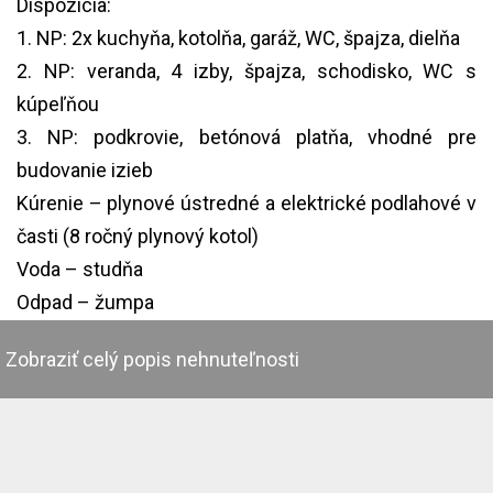
Dispozícia:
1. NP: 2x kuchyňa, kotolňa, garáž, WC, špajza, dielňa
2. NP: veranda, 4 izby, špajza, schodisko, WC s
kúpeľňou
3. NP: podkrovie, betónová platňa, vhodné pre
budovanie izieb
Kúrenie – plynové ústredné a elektrické podlahové v
časti (8 ročný plynový kotol)
Voda – studňa
Odpad – žumpa
Materiál – kváder ( prekladaný pálenou tehlou)
Zobraziť celý popis nehnuteľnosti
Okná – plastové ( r.v. 2004)
Strecha – plechová ( natieraná v r. 2016)
Náklady mesačné cca 150,- EUR
Internet dostupný