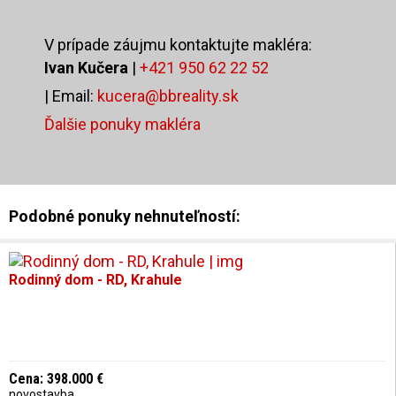
Upozornenie: Popis nehnuteľnosti - text alebo časť textu, fotodokumentácia a video sú
V prípade záujmu kontaktujte makléra:
majetkom a autorským dielom spoločnosti BB-REALITY, s.r.o. a ich použitie je
Ivan Kučera
|
+421 950 62 22 52
spoplatnené podľa cenníku BB-REALITY, s.r.o.
| Email:
kucera@bbreality.sk
Ďalšie ponuky makléra
Podobné ponuky nehnuteľností:
Rodinný dom - RD, Krahule
Cena: 398.000 €
novostavba