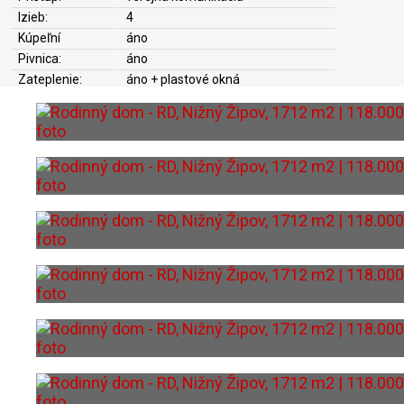
Izieb:
4
Kúpeľní
áno
Pivnica:
áno
Zateplenie:
áno + plastové okná
Parkovanie:
vlastná garáž
Elektrika:
220V/380V
Plyn:
áno
Kúrenie:
ústredné plynové teplovodné
Voda:
studňa
Voľné od:
ihneď po zaplatení kúpnej ceny
Internet:
áno
Energ. certifikát:
nemá certifikát
Rodinný dom - RD