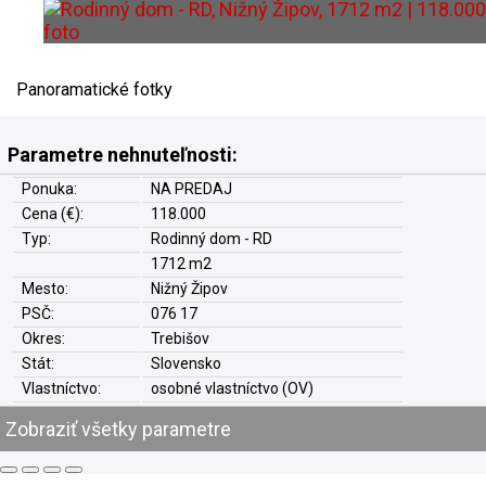
Panoramatické fotky
Parametre nehnuteľnosti:
Ponuka:
NA PREDAJ
Cena (€):
118.000
Typ:
Rodinný dom - RD
1712 m2
Mesto:
Nižný Žipov
PSČ:
076 17
Okres:
Trebišov
Stát:
Slovensko
Vlastníctvo:
osobné vlastníctvo (OV)
Stav:
čiastočná rekonštrukcia
Zobraziť všetky parametre
Ťarchy:
nie
Hypo-Úver:
áno