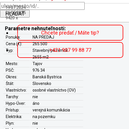
19.07.2024
26.05.2025
HĽADAŤ
9420 x
Parametre nehnuteľnosti:
Chcete predať / Máte tip?
Ponuka:
NA PREDAJ
Cena (€):
265.500
+421 907 99 88 77
Typ:
Stavebný pozemok
2655 m2
Mesto:
Tajov
PSČ:
976 34
Okres:
Banská Bystrica
Štát:
Slovensko
Vlastníctvo:
osobné vlastníctvo (OV)
Ťarchy:
nie
Hypo-Úver:
áno
Prístup:
verejná komunikácia
Elektrika:
na pozemku
Plyn:
nie