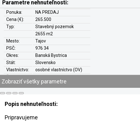
Parametre nehnuteľnosti:
Ponuka:
NA PREDAJ
Cena (€):
265.500
Typ:
Stavebný pozemok
2655 m2
Mesto:
Tajov
PSČ:
976 34
Okres:
Banská Bystrica
Stát:
Slovensko
Vlastníctvo:
osobné vlastníctvo (OV)
Ťarchy:
nie
Zobraziť všetky parametre
Hypo-Úver:
áno
Prístup:
verejná komunikácia
Elektrika:
na pozemku
Popis nehnuteľnosti:
Plyn:
nie
Voda:
v dosahu
Pripravujeme
Kanalizácia:
nie