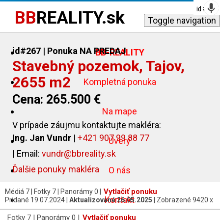
id #
id #
id #
id #
id #
id #
236
311
217
322
324
201
BB
REALITY.sk
Toggle navigation
id#267
| Ponuka NA PREDAJ
BB-REALITY
Stavebný pozemok, Tajov,
2655 m2
Kompletná ponuka
Cena: 265.500 €
Na mape
V prípade záujmu kontaktujte makléra:
Ing. Jan Vundr
|
+421 907 99 88 77
Úvery
| Email:
vundr@bbreality.sk
Ďalšie ponuky makléra
O nás
Vytlačiť ponuku
Médiá 7 | Fotky 7 | Panorámy 0 |
Kontakt
Pridané 19.07.2024 |
Aktualizované 26.05.2025
| Zobrazené 9420 x
Fotky 7 | Panorámy 0 |
Vytlačiť ponuku