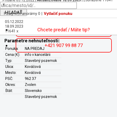
Pridané 05.12.2022 |
Aktualizované 18.09.2023
| Zobrazené 11641
x
HĽADAŤ
Fotky 4 | Panorámy 0 |
Vytlačiť ponuku
05.12.2022
18.09.2023
Chcete predať / Máte tip?
11641 x
Parametre nehnuteľnosti:
+421 907 99 88 77
Ponuka:
NA PREDAJ
Cena (€):
info v kancelárii
Typ:
Stavebný pozemok
Ulica:
Kováčová
Mesto:
Kováčová
PSČ:
962 37
Okres:
Zvolen
Štát:
Slovensko
Stavebný pozemok