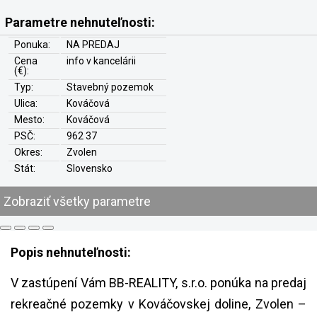
Parametre nehnuteľnosti:
Ponuka:
NA PREDAJ
Cena
info v kancelárii
(€):
Typ:
Stavebný pozemok
Ulica:
Kováčová
Mesto:
Kováčová
PSČ:
962 37
Okres:
Zvolen
Stát:
Slovensko
Zobraziť všetky parametre
Popis nehnuteľnosti:
V zastúpení Vám BB-REALITY, s.r.o. ponúka na predaj
rekreačné pozemky v Kováčovskej doline, Zvolen –