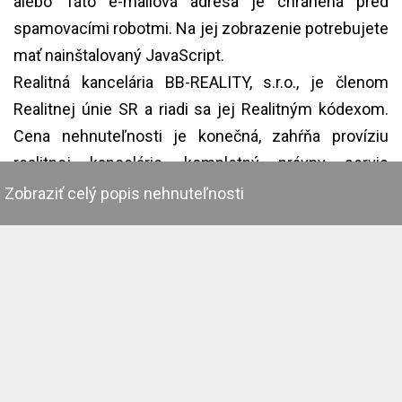
alebo
Táto e-mailová adresa je chránená pred
spamovacími robotmi. Na jej zobrazenie potrebujete
mať nainštalovaný JavaScript.
Realitná kancelária BB-REALITY, s.r.o., je členom
Realitnej únie SR a riadi sa jej Realitným kódexom.
Cena nehnuteľnosti je konečná, zahŕňa províziu
realitnej kancelárie, kompletný právny servis
zabezpečovaný renomovanou advokátskou
Zobraziť celý popis nehnuteľnosti
kanceláriou, poradenstvo k prevodu nehnuteľnosti a
bezplatnú ponuku financovania prostredníctvom
úveru.
Informácie o obci Kováčová- V okolí obce sú vhodné
podmienky na rekreáciu, turistiku i cykloturistiku.
Celoročne otvorený Holliday park ponúka vodné
atrakcie, blízky kemp, chaty a množstvo privátov