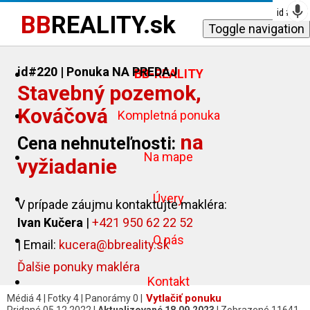
id #
id #
id #
id #
id #
id #
203
297
186
320
312
311
BB
REALITY.sk
Toggle navigation
id#220
| Ponuka NA PREDAJ
BB-REALITY
Stavebný pozemok,
Kováčová
Kompletná ponuka
na
Cena nehnuteľnosti:
Na mape
vyžiadanie
Úvery
V prípade záujmu kontaktujte makléra:
Ivan Kučera
|
+421 950 62 22 52
O nás
| Email:
kucera@bbreality.sk
Ďalšie ponuky makléra
Kontakt
Vytlačiť ponuku
Médiá 4 | Fotky 4 | Panorámy 0 |