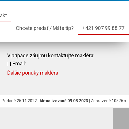
akt
Chcete predať / Máte tip?
+421 907 99 88 77
V prípade záujmu kontaktujte makléra:
|
| Email:
Ďalšie ponuky makléra
Pridané 25.11.2022 |
Aktualizované 09.08.2023
| Zobrazené 10576 x