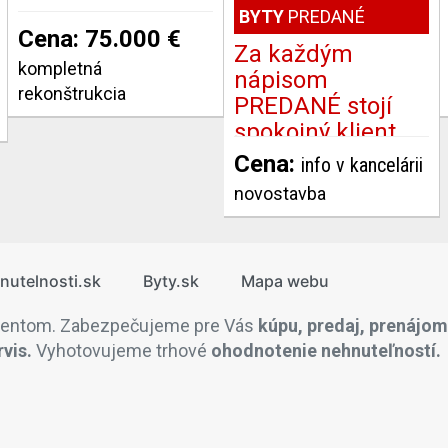
nových Slovenských
BYTY
PREDANÉ
Cena: 75.000 €
Za každým
kompletná
či prípadnú výmenu
nápisom
rekonštrukcia
ku.
PREDANÉ stojí
spokojný klient.
teľnosti v jednej z
Ďalšia môže byť
Cena:
sta Blanca, je veľmi
info v kancelárii
Vaša.1-izbový byt,
novostavba
novostavba,
 Realitnej únie SR a
Banská Bystrica,
Skuteckého,
nutelnosti.sk
Byty.sk
Mapa webu
39 m2
úpy prostredníctvom
sti prostredníctvom
ientom. Zabezpečujeme pre Vás
kúpu, predaj, prenájom
vis.
Vyhotovujeme trhové
ohodnotenie nehnuteľností.
i jeho výbere a aj
ša spoločnosť BB-
adenstvo a kompletné
ých s financovaním