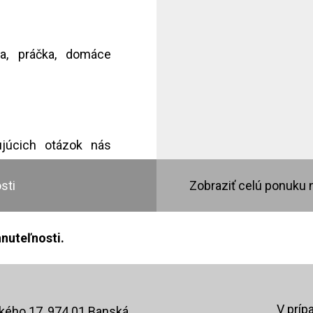
ra, práčka, domáce
ujúcich otázok nás
sti
Zobraziť celú ponuku 
cími robotmi. Na jej
cript.
nuteľnosti.
redníctvom našich,
V príp
ého 17, 974 01 Banská