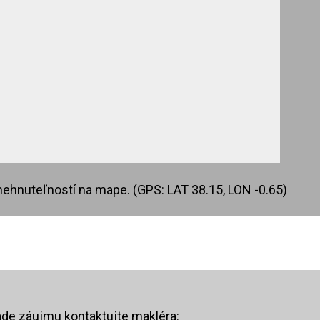
nehnuteľností na mape. (GPS: LAT 38.15, LON -0.65)
ade záujmu kontaktujte makléra: