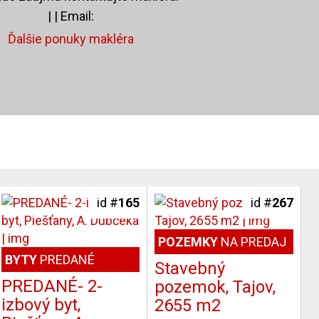
|
| Email:
Ďalšie ponuky makléra
id #
165
id #
267
POZEMKY
NA PREDAJ
BYTY
PREDANÉ
Stavebný
PREDANÉ- 2-
pozemok, Tajov,
izbový byt,
2655 m2