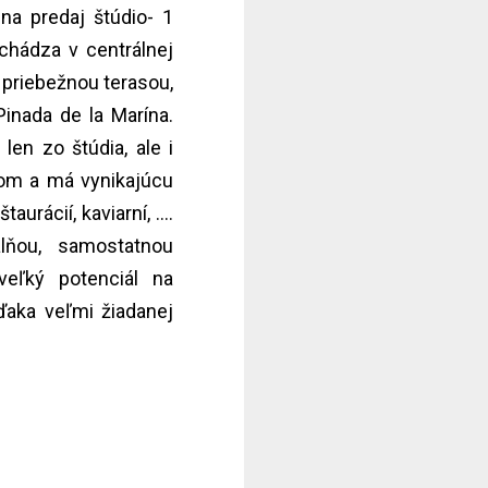
 na predaj štúdio- 1
chádza v centrálnej
 priebežnou terasou,
inada de la Marína.
len zo štúdia, ale i
hom a má vynikajúcu
rácií, kaviarní, ....
lňou, samostatnou
eľký potenciál na
ďaka veľmi žiadanej