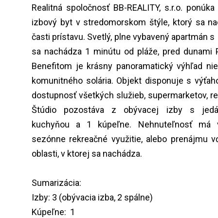
Realitná spoločnosť BB-REALITY, s.r.o. ponúka
izbový byt v stredomorskom štýle, ktorý sa na
časti prístavu. Svetlý, plne vybavený apartmán s
sa nachádza 1 minútu od pláže, pred dunami P
Benefitom je krásny panoramatický výhľad nie 
komunitného solária. Objekt disponuje s výťa
dostupnosť všetkých služieb, supermarketov, reštau
Štúdio pozostáva z obývacej izby s jedá
kuchyňou a 1 kúpeľne. Nehnuteľnosť má v
sezónne rekreačné využitie, alebo prenájmu v
oblasti, v ktorej sa nachádza.
Sumarizácia:
Izby: 3 (obývacia izba, 2 spálne)
Kúpeľne: 1