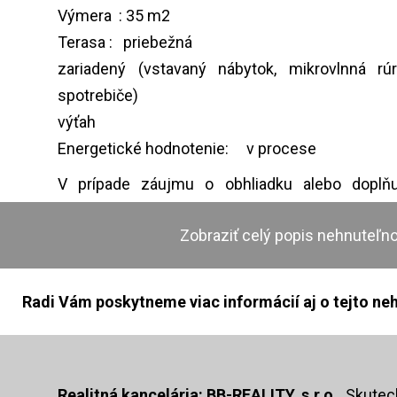
Výmera : 35 m2
Terasa : priebežná
zariadený (vstavaný nábytok, mikrovlnná rú
spotrebiče)
výťah
Energetické hodnotenie: v procese
V prípade záujmu o obhliadku alebo doplň
kontaktujte.:
Zobraziť celý popis nehnuteľno
Ing. Jan Vundr (SK, RU, EN)
Táto e-mailová adresa je chránená pred spamova
zobrazenie potrebujete mať nainštalovaný JavaS
Radi Vám poskytneme viac informácií aj o tejto neh
+421 907 99 88 77
+421 48 419 18 17
Prezentáciu nehnuteľnosti realizujeme prost
Realitná kancelária: BB-REALITY, s.r.o.,
Skuteck