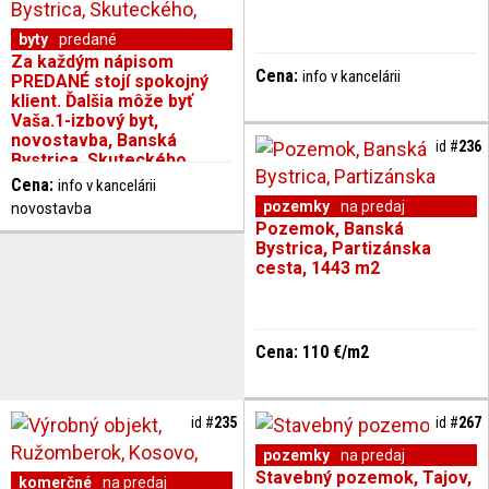
byty
predané
Za každým nápisom
Cena:
info v kancelárii
PREDANÉ stojí spokojný
klient. Ďalšia môže byť
Vaša.1-izbový byt,
novostavba, Banská
id #
236
Bystrica, Skuteckého,
39 m2
Cena:
info v kancelárii
pozemky
na predaj
novostavba
Pozemok, Banská
Bystrica, Partizánska
cesta, 1443 m2
Cena: 110 €/m2
id #
235
id #
267
pozemky
na predaj
Stavebný pozemok, Tajov,
komerčné
na predaj