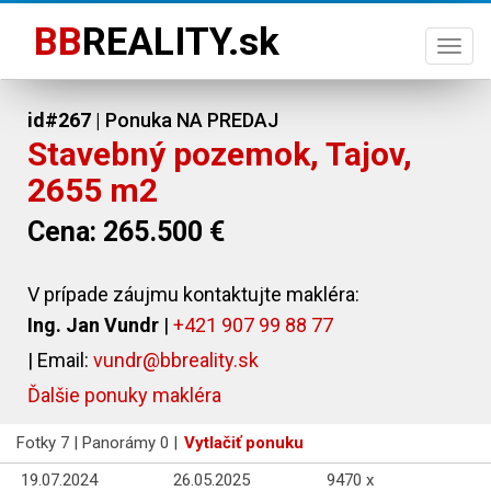
BB
REALITY.sk
Togg
navi
id#267
| Ponuka NA PREDAJ
Stavebný pozemok, Tajov,
2655 m2
Cena: 265.500 €
V prípade záujmu kontaktujte makléra:
Ing. Jan Vundr
|
+421 907 99 88 77
| Email:
vundr@bbreality.sk
Ďalšie ponuky makléra
Fotky 7 | Panorámy 0 |
Vytlačiť ponuku
19.07.2024
26.05.2025
9470 x