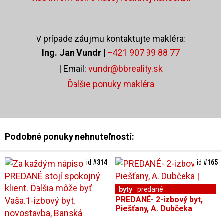
V prípade záujmu kontaktujte makléra:
Ing. Jan Vundr
|
+421 907 99 88 77
| Email:
vundr@bbreality.sk
Ďalšie ponuky makléra
Podobné ponuky nehnuteľností:
id #
314
id #
165
byty
predané
PREDANÉ- 2-izbový byt,
Piešťany, A. Dubčeka