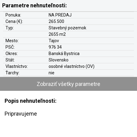
Parametre nehnuteľnosti:
Ponuka:
NA PREDAJ
Cena (€):
265.500
Typ:
Stavebný pozemok
2655 m2
Mesto:
Tajov
PSČ:
976 34
Okres:
Banská Bystrica
Stát:
Slovensko
Vlastníctvo:
osobné vlastníctvo (OV)
Ťarchy:
nie
Hypo-Úver:
áno
Zobraziť všetky parametre
Prístup:
verejná komunikácia
Elektrika:
na pozemku
Plyn:
nie
Popis nehnuteľnosti:
Voda:
v dosahu
Kanalizácia:
nie
Pripravujeme