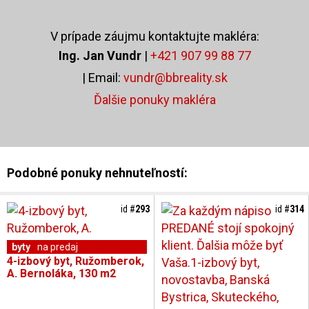
V prípade záujmu kontaktujte makléra:
Ing. Jan Vundr
|
+421 907 99 88 77
| Email:
vundr@bbreality.sk
Ďalšie ponuky makléra
Podobné ponuky nehnuteľností:
id #
293
id #
314
byty
na predaj
4-izbový byt, Ružomberok,
A. Bernoláka, 130 m2