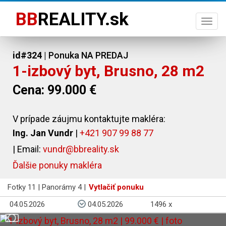
BB
REALITY.sk
Togg
navi
id#324
| Ponuka NA PREDAJ
1-izbový byt, Brusno, 28 m2
Cena: 99.000 €
V prípade záujmu kontaktujte makléra:
Ing. Jan Vundr
|
+421 907 99 88 77
| Email:
vundr@bbreality.sk
Ďalšie ponuky makléra
Fotky 11 | Panorámy 4 |
Vytlačiť ponuku
04.05.2026
04.05.2026
1496 x