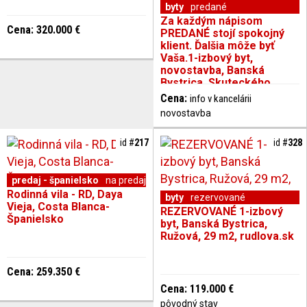
byty
predané
Za každým nápisom
Cena: 320.000 €
PREDANÉ stojí spokojný
klient. Ďalšia môže byť
Vaša.1-izbový byt,
novostavba, Banská
Bystrica, Skuteckého,
39 m2
Cena:
info v kancelárii
novostavba
id #
217
id #
328
predaj - španielsko
na predaj
Rodinná vila - RD, Daya
byty
rezervované
Vieja, Costa Blanca-
REZERVOVANÉ 1-izbový
Španielsko
byt, Banská Bystrica,
Ružová, 29 m2, rudlova.sk
Cena: 259.350 €
Cena: 119.000 €
pôvodný stav