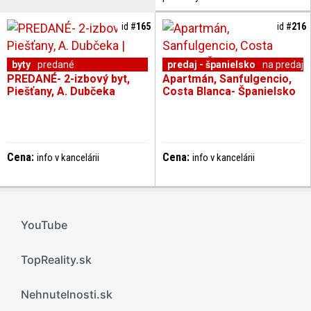
id #
165
id #
216
byty
predané
predaj - španielsko
na predaj
PREDANÉ- 2-izbový byt,
Apartmán, Sanfulgencio,
Piešťany, A. Dubčeka
Costa Blanca- Španielsko
Cena:
Cena:
info v kancelárii
info v kancelárii
YouTube
TopReality.sk
Nehnutelnosti.sk