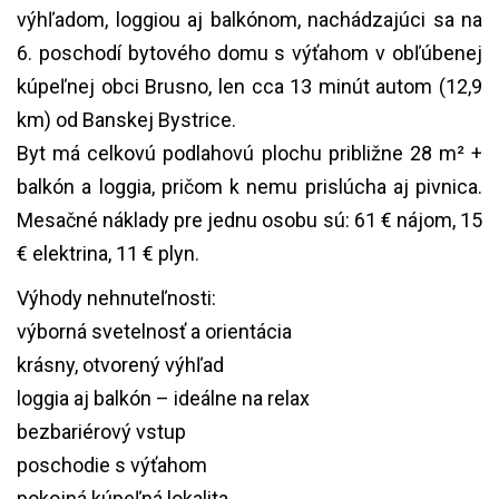
výhľadom, loggiou aj balkónom, nachádzajúci sa na
bezbariérový vstup
Voľné od:
ihneď po zaplatení kúpnej ceny
6. poschodí bytového domu s výťahom v obľúbenej
Kanalizácia:
áno
kúpeľnej obci Brusno, len cca 13 minút autom (12,9
Internet:
áno
Energ. certifikát:
B
km) od Banskej Bystrice.
Byt má celkovú podlahovú plochu približne 28 m² +
balkón a loggia, pričom k nemu prislúcha aj pivnica.
Mesačné náklady pre jednu osobu sú: 61 € nájom, 15
€ elektrina, 11 € plyn.
Výhody nehnuteľnosti:
výborná svetelnosť a orientácia
krásny, otvorený výhľad
loggia aj balkón – ideálne na relax
bezbariérový vstup
poschodie s výťahom
pokojná kúpeľná lokalita