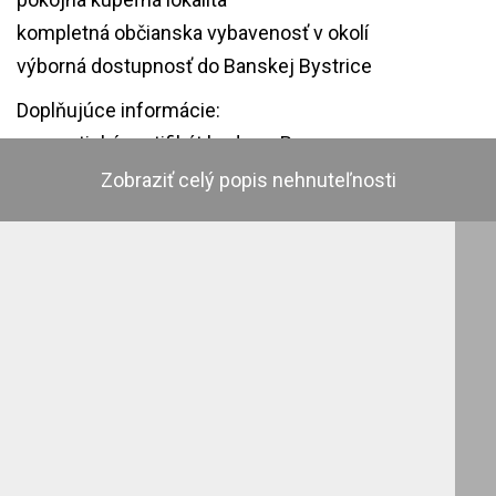
kompletná občianska vybavenosť v okolí
výborná dostupnosť do Banskej Bystrice
Doplňujúce informácie:
energetický certifikát budovy: B
panoramatické fotografie nájdete na:
Zobraziť celý popis nehnuteľnosti
www.BBreality.sk⁠
video: https://www.youtube.com/watch?
v=p2skE_gagww
Lokalita – Brusno
Brusno je vyhľadávaná kúpeľná obec s bohatou
históriou, ktorá vznikla spojením častí Brusno a
Svätý Ondrej. Okolie ponúka pokojné bývanie v
prírode, kúpeľnú atmosféru a zároveň výbornú
dostupnosť do mesta.