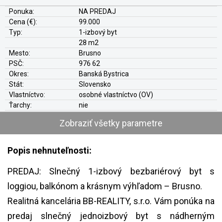
Ponuka:
NA PREDAJ
Cena (€):
99.000
Typ:
1-izbový byt
28 m2
Mesto:
Brusno
PSČ:
976 62
Okres:
Banská Bystrica
Stát:
Slovensko
Vlastníctvo:
osobné vlastníctvo (OV)
Ťarchy:
nie
Konštrukcia:
panel (panelový)
Zobraziť všetky parametre
Prístup:
verejná komunikácia
Výťah:
áno
Balkón:
áno
Popis nehnuteľnosti:
Loggia:
áno
Izieb:
1
PREDAJ: Slnečný 1-izbový bezbariérový byt s
Kúpeľní
áno
loggiou, balkónom a krásnym výhľadom – Brusno.
Zateplenie:
áno + plastové okná
Plyn:
áno
Realitná kancelária BB-REALITY, s.r.o. Vám ponúka na
Kúrenie:
ústredné teplovodné
predaj slnečný jednoizbový byt s nádherným
Voda:
áno