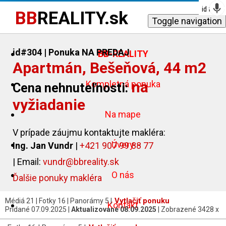
id #
id #
id #
id #
id #
id #
330
311
312
320
203
313
BB
REALITY.sk
Toggle navigation
id#304
| Ponuka NA PREDAJ
BB-REALITY
Apartmán, Bešeňová, 44 m2
na
Kompletná ponuka
Cena nehnuteľnosti:
vyžiadanie
Na mape
V prípade záujmu kontaktujte makléra:
Úvery
Ing. Jan Vundr
|
+421 907 99 88 77
| Email:
vundr@bbreality.sk
O nás
Ďalšie ponuky makléra
Vytlačiť ponuku
Médiá 21 | Fotky 16 | Panorámy 5 |
Kontakt
Pridané 07.09.2025 |
Aktualizované 08.09.2025
| Zobrazené 3428 x