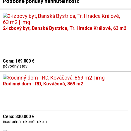
parteri budovy alebo reštaurácia v bezprostrednom
Podobné ponuky nehnuteľností:
susedstve.
2-izbový byt, Banská Bystrica, Tr. Hradca Králové, 63 m2
Cena: 169.000 €
pôvodný stav
Rodinný dom - RD, Kováčová, 869 m2
Cena: 330.000 €
čiastočná rekonštrukcia