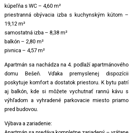
Voľné od:
ihneď po zaplatení kúpnej ceny
kúpeľňa s WC – 4,60 m²
Kanalizácia:
áno
priestranná obývacia izba s kuchynským kútom –
Internet:
áno - optická linka
19,12 m²
Energ.
A
certifikát:
samostatná izba – 8,38 m²
balkón – 2,80 m²
pivnica – 4,57 m²
Apartmán sa nachádza na 4. podlaží apartmánového
domu Bešeň. Vďaka premyslenej dispozícii
poskytuje komfort a dostatok priestoru. K bytu patrí
aj balkón, kde si môžete vychutnať rannú kávu s
výhľadom a vyhradené parkovacie miesto priamo
pred budovou.
Výbava a zariadenie:
Apartmán sa predáva kompletne zariadený – vrátane