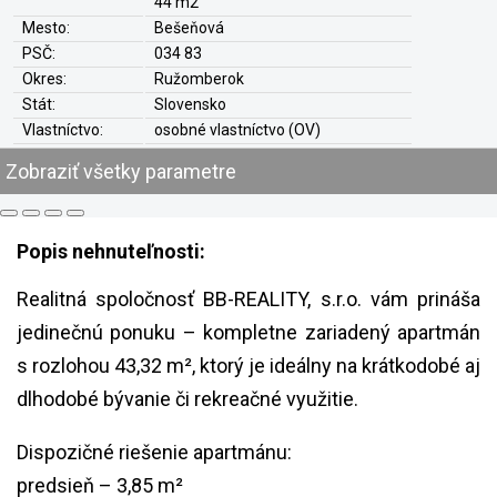
44 m2
Mesto:
Bešeňová
PSČ:
034 83
Okres:
Ružomberok
Stát:
Slovensko
Vlastníctvo:
osobné vlastníctvo (OV)
Stav:
novostavba
Zobraziť všetky parametre
Ťarchy:
nie
Hypo-Úver:
áno
Konštrukcia:
tehla (tehlový)
Popis nehnuteľnosti:
Poschodie:
4
Prístup:
verejná komunikácia
Realitná spoločnosť BB-REALITY, s.r.o. vám prináša
Výťah:
áno
jedinečnú ponuku – kompletne zariadený apartmán
Balkón:
áno
Spální:
1
s rozlohou 43,32 m², ktorý je ideálny na krátkodobé aj
Kúpeľní
áno
dlhodobé bývanie či rekreačné využitie.
Pivnica:
áno
Zateplenie:
áno + plastové okná
Dispozičné riešenie apartmánu:
Parkovanie:
áno
predsieň – 3,85 m²
Kúrenie:
ústredné teplovodné