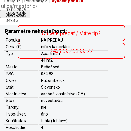
Fotky 16 | Panorámy 5 |
Vytlačiť ponuku
07.09.2025
HĽADAŤ
08.09.2025
3428 x
Parametre nehnuteľnosti:
Chcete predať / Máte tip?
Ponuka:
NA PREDAJ
Cena (€):
info v kancelárii
+421 907 99 88 77
Typ:
Apartmán
44 m2
Mesto:
Bešeňová
PSČ:
034 83
Okres:
Ružomberok
Štát:
Slovensko
Vlastníctvo:
osobné vlastníctvo (OV)
Stav:
novostavba
Ťarchy:
nie
Hypo-Úver:
áno
Konštrukcia:
tehla (tehlový)
Poschodie:
4