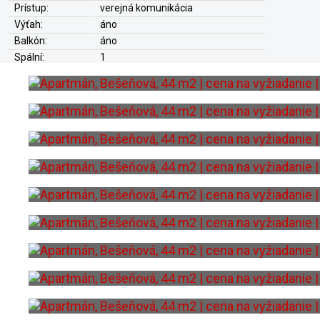
Prístup:
verejná komunikácia
Výťah:
áno
Balkón:
áno
Spální:
1
Kúpeľní
áno
Pivnica:
áno
Zateplenie:
áno + plastové okná
Parkovanie:
áno
Kúrenie:
ústredné teplovodné
Voľné od:
ihneď po zaplatení kúpnej ceny
Kanalizácia:
áno
Internet:
áno - optická linka
Energ. certifikát:
A
Apartmán