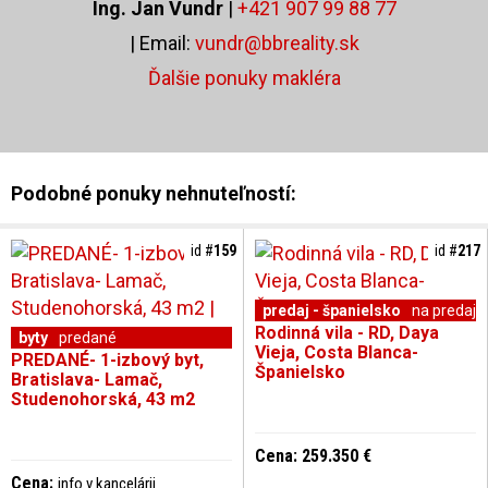
Ing. Jan Vundr
|
+421 907 99 88 77
| Email:
vundr@bbreality.sk
Ďalšie ponuky makléra
Podobné ponuky nehnuteľností:
id #
159
id #
217
predaj - španielsko
na predaj
Rodinná vila - RD, Daya
byty
predané
Vieja, Costa Blanca-
PREDANÉ- 1-izbový byt,
Španielsko
Bratislava- Lamač,
Studenohorská, 43 m2
Cena: 259.350 €
Cena:
info v kancelárii