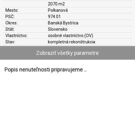
2070 m2
Mesto:
Polkanová
PSČ:
974 01
Okres:
Banská Bystrica
Stát:
Slovensko
Vlastníctvo:
osobné vlastníctvo (OV)
Stav:
kompletná rekonštrukcia
Hypo-Úver:
áno
Zobraziť všetky parametre
Konštrukcia:
tehla (tehlový)
Prístup:
verejná komunikácia
Loggia:
áno
Popis nenuteľnosti pripravujeme ..
Kúpeľní
áno
Zateplenie:
áno + plastové okná
Parkovanie:
vlastná garáž
Elektrika:
220V/380V
Plyn:
nie
Voda:
áno
Voľné od:
dohodou zmluvných strán
Internet:
áno