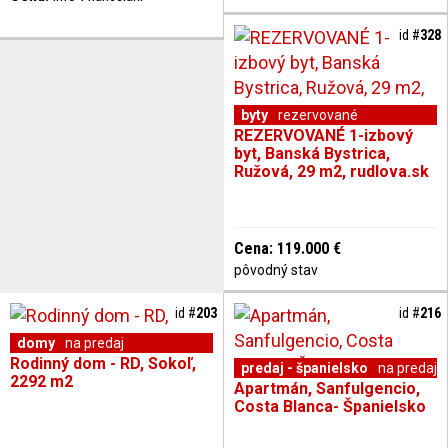
id #
328
byty
rezervované
REZERVOVANÉ 1-izbový
byt, Banská Bystrica,
Ružová, 29 m2, rudlova.sk
Cena: 119.000 €
pôvodný stav
id #
203
id #
216
domy
na predaj
Rodinný dom - RD, Sokoľ,
predaj - španielsko
na predaj
2292 m2
Apartmán, Sanfulgencio,
Costa Blanca- Španielsko