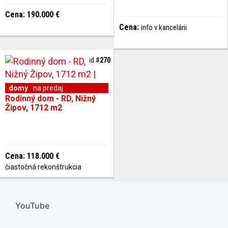
Cena: 190.000 €
Cena:
info v kancelárii
id #
270
domy
na predaj
Rodinný dom - RD, Nižný
Žipov, 1712 m2
Cena: 118.000 €
čiastočná rekonštrukcia
YouTube