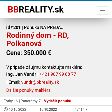
BB
REALITY.sk
Togg
navi
id#201
| Ponuka NA PREDAJ
Rodinný dom - RD,
Polkanová
Cena: 350.000 €
V prípade záujmu kontaktujte makléra:
Ing. Jan Vundr
|
+421 907 99 88 77
| Email:
vundr@bbreality.sk
Ďalšie ponuky makléra
Fotky 16 | Panorámy 7 |
Vytlačiť ponuku
10.10.2022
10.10.2022
47414 x