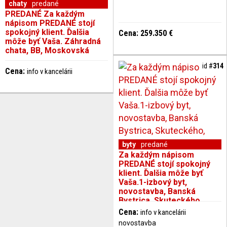
chaty
predané
PREDANÉ Za každým
nápisom PREDANÉ stojí
spokojný klient. Ďalšia
Cena: 259.350 €
môže byť Vaša. Záhradná
chata, BB, Moskovská
id #
314
Cena:
info v kancelárii
byty
predané
Za každým nápisom
PREDANÉ stojí spokojný
klient. Ďalšia môže byť
Vaša.1-izbový byt,
novostavba, Banská
Bystrica, Skuteckého,
39 m2
Cena:
info v kancelárii
novostavba