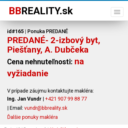
BB
REALITY.sk
Togg
navi
id#165
| Ponuka PREDANÉ
PREDANÉ- 2-izbový byt,
Piešťany, A. Dubčeka
na
Cena nehnuteľnosti:
vyžiadanie
V prípade záujmu kontaktujte makléra:
Ing. Jan Vundr
|
+421 907 99 88 77
| Email:
vundr@bbreality.sk
Ďalšie ponuky makléra