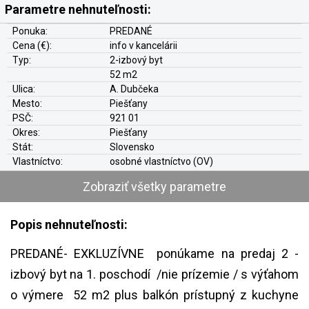
Parametre nehnuteľnosti:
Ponuka:
PREDANÉ
Cena (€):
info v kancelárii
Typ:
2-izbový byt
52 m2
Ulica:
A. Dubčeka
Mesto:
Piešťany
PSČ:
921 01
Okres:
Piešťany
Stát:
Slovensko
Vlastníctvo:
osobné vlastníctvo (OV)
Zobraziť všetky parametre
Popis nehnuteľnosti:
PREDANÉ- EXKLUZÍVNE ponúkame na predaj 2 -
izbový byt na 1. poschodí /nie prízemie / s výťahom
o výmere 52 m2 plus balkón prístupný z kuchyne