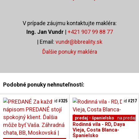
V prípade záujmu kontaktujte makléra:
Ing. Jan Vundr
|
+421 907 99 88 77
| Email:
vundr@bbreality.sk
Ďalšie ponuky makléra
Podobné ponuky nehnuteľností:
id #
325
id #
217
predaj - španielsko
na predaj
Rodinná vila - RD, Daya
Vieja, Costa Blanca-
Španielsko