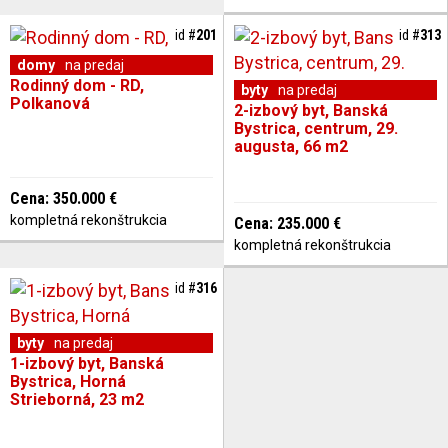
id #
201
id #
313
domy
na predaj
Rodinný dom - RD,
byty
na predaj
Polkanová
2-izbový byt, Banská
Bystrica, centrum, 29.
augusta, 66 m2
Cena: 350.000 €
kompletná rekonštrukcia
Cena: 235.000 €
kompletná rekonštrukcia
id #
316
byty
na predaj
1-izbový byt, Banská
Bystrica, Horná
Strieborná, 23 m2